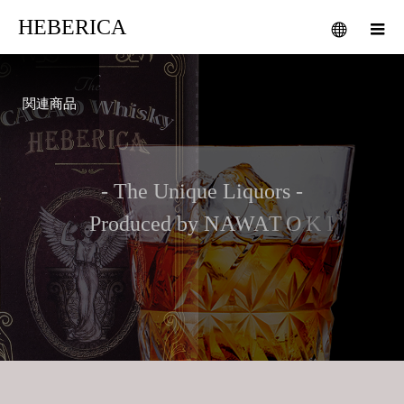
HEBERICA
関連商品
-
T
h
e
U
n
i
q
u
e
L
i
q
u
o
r
s
-
P
r
o
d
u
c
e
d
b
y
N
A
W
A
T
O
K
I