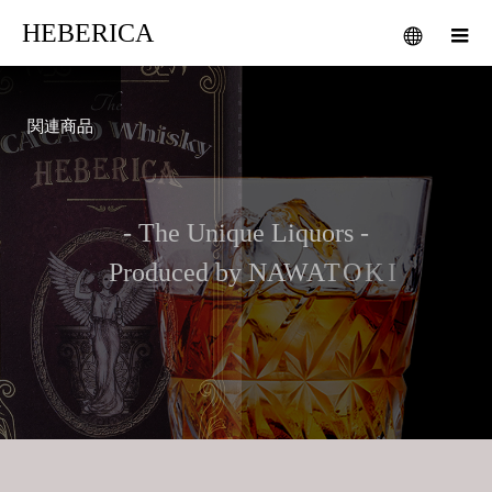
HEBERICA
関連商品
-
T
h
e
U
n
i
q
u
e
L
i
q
u
o
r
s
-
P
r
o
d
u
c
e
d
b
y
N
A
W
A
T
O
K
I